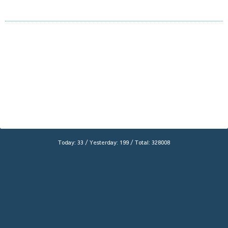
Today:
33
/ Yesterday:
199
/ Total:
328008