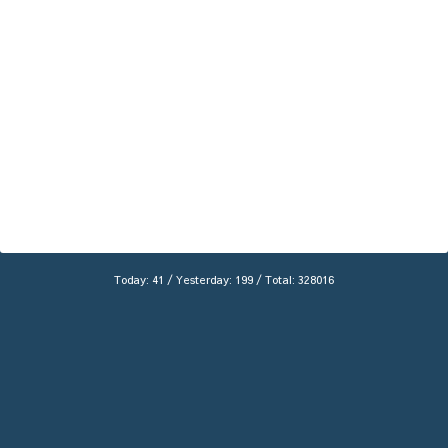
Today:
41
/ Yesterday:
199
/ Total:
328016