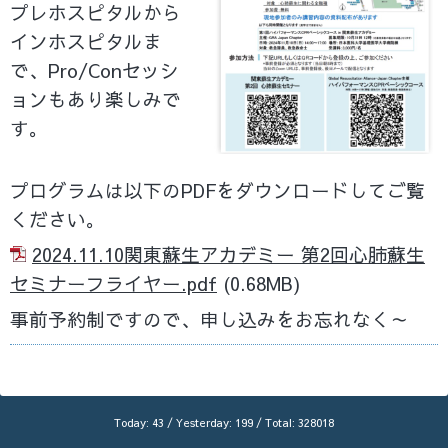
プレホスピタルから
インホスピタルま
で、Pro/Conセッシ
ョンもあり楽しみで
す。
プログラムは以下のPDFをダウンロードしてご覧
ください。
2024.11.10関東蘇生アカデミー 第2回心肺蘇生
セミナーフライヤー.pdf
(0.68MB)
事前予約制ですので、申し込みをお忘れなく～
Today:
43
/ Yesterday:
199
/ Total:
328018