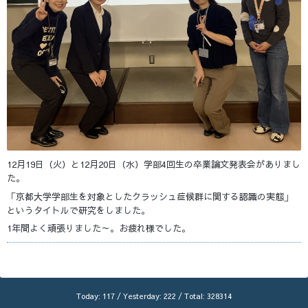
12月19日（火）と12月20日（水）学部4回生の卒業論文発表会がありまし
た。
「京都大学学部生を対象としたクラッシュ症候群に関する認識の実態」
というタイトルで研究をしました。
1年間よく頑張りました～。お疲れ様でした。
Today:
117
/ Yesterday:
222
/ Total:
328314