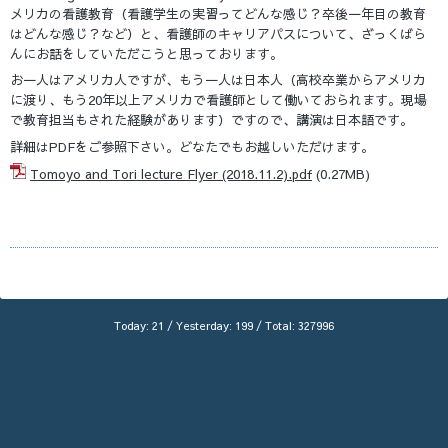
メリカの看護教育（看護学生の実習ってどんな感じ？卒後一年目の教育
はどんな感じ？など）と、看護師のキャリアパスについて、ざっくばら
んにお話をしていただこうと思っております。
お一人はアメリカ人ですが、もう一人は日本人（高校卒業からアメリカ
に渡り、もう20​年以上アメリカで看護師として働いておられます。現場
で教育担当もされた経験があります）ですので、講演は日本語です。
詳細はPDFをご参照下さい。どなたでもお越しいただけます。
Tomoyo and Tori lecture Flyer (2018.11.2).pdf
(0.27MB)
Today:
21
/ Yesterday:
199
/ Total:
327996